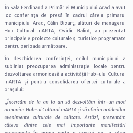
În Sala Ferdinand a Primăriei Municipiului Arad a avut
loc conferința de presă în cadrul căreia primarul
municipiului Arad, Călin Bibarț, alături de managerul
Hub Cultural mARTA, Ovidiu Balint, au prezentat
principalele proiecte culturale și turistice programate
pentru perioada următoare.
În deschiderea conferinței, edilul municipiului a
subliniat preocuparea administrației locale pentru
dezvoltarea armonioasă a activității Hub-ului Cultural
mARTA și pentru consolidarea ofertei culturale a
orașului:
„
Încercăm de la an la an să dezvoltăm într-un mod
armonios Hub-ul Cultural mARTA și să oferim arădenilor
evenimente culturale de calitate. Astăzi, prezentăm
câteva dintre cele mai importante manifestări
programate în prima parte a acestui an
,
a căror