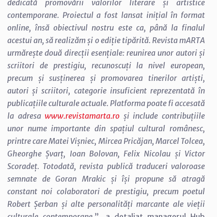
dedicată promovării valorilor literare și artistice
contemporane. Proiectul a fost lansat inițial în format
online, însă obiectivul nostru este ca, până la finalul
acestui an, să realizăm și o ediție tipărită. Revista mARTA
urmărește două direcții esențiale: reunirea unor autori și
scriitori de prestigiu, recunoscuți la nivel european,
precum și susținerea și promovarea tinerilor artiști,
autori și scriitori, categorie insuficient reprezentată în
publicațiile culturale actuale. Platforma poate fi accesată
la adresa
www.revistamarta.ro
și include contribuțiile
unor nume importante din spațiul cultural românesc,
printre care Matei Vișniec, Mircea Pricăjan, Marcel Tolcea,
Gheorghe Șvarț, Ioan Bolovan, Felix Nicolau și Victor
Scoradeț. Totodată, revista publică traduceri valoroase
semnate de Goran Mrakic și își propune să atragă
constant noi colaboratori de prestigiu, precum poetul
Robert Șerban și alte personalități marcante ale vieții
culturale contemporane.
”, a detaliat managerul Hub