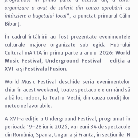
organizare a avut de suferit din cauza aprobării cu
întârziere a bugetului local
”, a punctat primarul Călin
Bibarț.
În cadrul întâlnirii au fost prezentate evenimentele
culturale majore organizate sub egida Hub-ului
Cultural mARTA în prima parte a anului 2026:
World
Music Festival
,
Underground Festival – ediția a
XVI-a
și
Festivalul Fusion
.
World Music Festival deschide seria evenimentelor
chiar în acest weekend, toate spectacolele urmând să
aibă loc indoor, la Teatrul Vechi, din cauza condițiilor
meteo nefavorabile.
A XVI-a ediție a Underground Festival, programat în
perioada 19–28 iunie 2026, va reuni 34 de spectacole
din România, Spania, Ungaria și Franța, în secțiunile IN