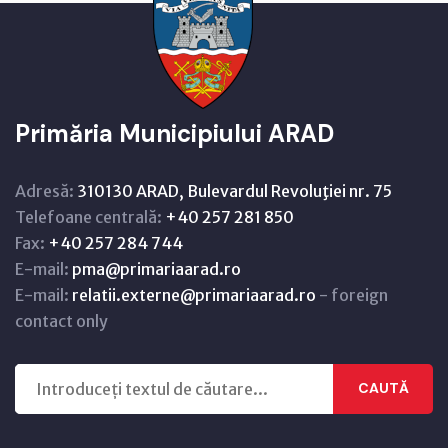
Primăria Municipiului ARAD
Adresă:
310130 ARAD, Bulevardul Revoluţiei nr. 75
Telefoane centrală:
+40 257 281 850
Fax:
+40 257 284 744
E-mail:
pma@primariaarad.ro
E-mail:
relatii.externe@primariaarad.ro
- foreign
contact only
CAUTĂ