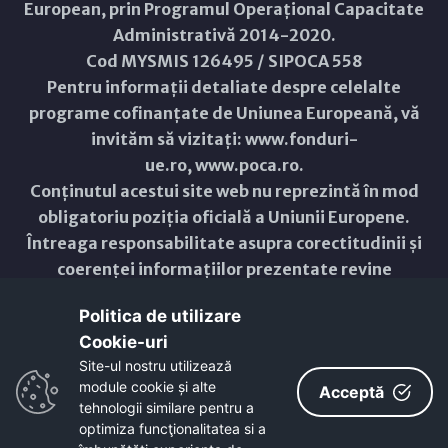
European, prin Programul Operațional Capacitate
Administrativă 2014-2020.
Cod MYSMIS 126495 / SIPOCA 558
Pentru informații detaliate despre celelalte
programe cofinanțate de Uniunea Europeană, vă
invităm să vizitați:
www.fonduri-
ue.ro
,
www.poca.ro
.
Conținutul acestui site web nu reprezintă în mod
obligatoriu poziția oficială a Uniunii Europene.
Întreaga responsabilitate asupra corectitudinii și
coerenței informațiilor prezentate revine
inițiatorilor site-ului web.
Politica de utilizare
Cookie-uri‎
Copyright © 2021 - 2026 -
Primăria Municipiului ARAD
Site-ul nostru utilizează
module cookie și alte
Acceptă
ResponsiveVoice
used under
Non-Commercial License
tehnologii similare pentru a
optimiza funcţionalitatea si a