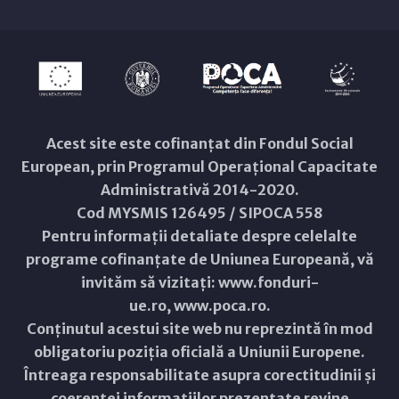
Acest site este cofinanțat din Fondul Social
European, prin Programul Operațional Capacitate
Administrativă 2014-2020.
Cod MYSMIS 126495 / SIPOCA 558
Pentru informații detaliate despre celelalte
programe cofinanțate de Uniunea Europeană, vă
invităm să vizitați:
www.fonduri-
ue.ro
,
www.poca.ro
.
Conținutul acestui site web nu reprezintă în mod
obligatoriu poziția oficială a Uniunii Europene.
Întreaga responsabilitate asupra corectitudinii și
coerenței informațiilor prezentate revine