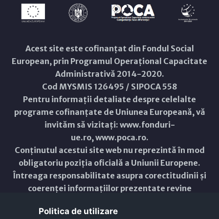
Acest site este cofinanțat din Fondul Social
European, prin Programul Operațional Capacitate
Administrativă 2014-2020.
Cod MYSMIS 126495 / SIPOCA 558
Pentru informații detaliate despre celelalte
programe cofinanțate de Uniunea Europeană, vă
invităm să vizitați:
www.fonduri-
ue.ro
,
www.poca.ro
.
Conținutul acestui site web nu reprezintă în mod
obligatoriu poziția oficială a Uniunii Europene.
Întreaga responsabilitate asupra corectitudinii și
coerenței informațiilor prezentate revine
inițiatorilor site-ului web.
Politica de utilizare