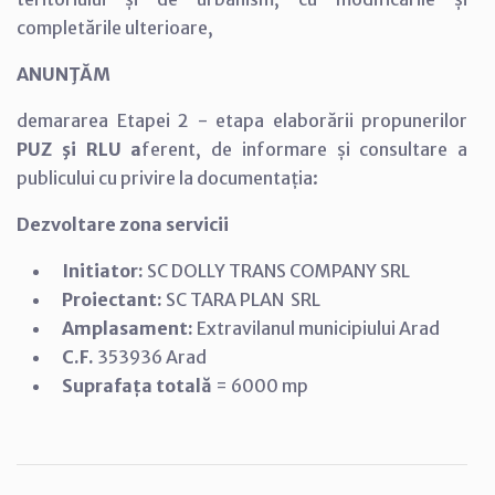
completările ulterioare,
ANUNŢĂM
demararea Etapei 2 - etapa elaborării propunerilor
PUZ şi RLU a
ferent, de informare și consultare a
publicului cu privire la documentația:
Dezvoltare zona servicii
Initiator:
SC DOLLY TRANS COMPANY SRL
Proiectant:
SC TARA PLAN SRL
Amplasament:
Extravilanul municipiului Arad
C.F.
353936 Arad
Suprafața totală
=
6000 mp