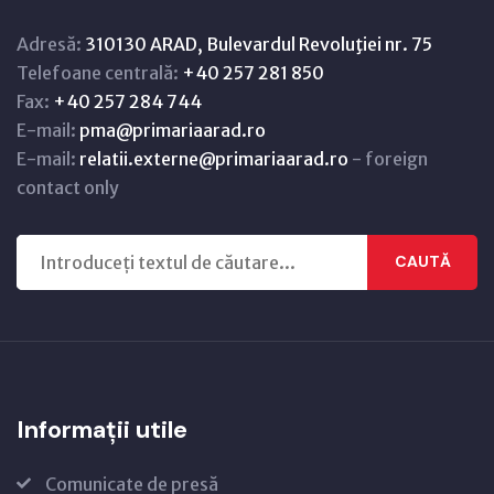
Adresă:
310130 ARAD, Bulevardul Revoluţiei nr. 75
Telefoane centrală:
+40 257 281 850
Fax:
+40 257 284 744
E-mail:
pma@primariaarad.ro
E-mail:
relatii.externe@primariaarad.ro
- foreign
contact only
CAUTĂ
Informații utile
Comunicate de presă