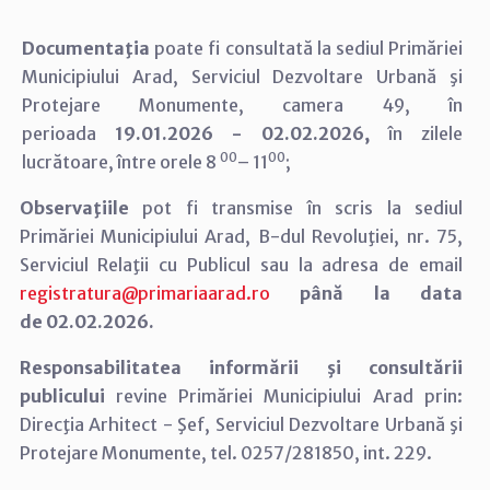
Documentaţia
poate fi consultată la sediul Primăriei
Municipiului Arad,
Serviciul Dezvoltare Urbană şi
Protejare Monumente, camera 49, în
perioada
19.01.2026
-
02.02.2026,
în zilele
00
00
lucrătoare, între orele 8
– 11
;
Observaţiile
pot fi transmise în scris la sediul
Primăriei Municipiului Arad, B-dul Revoluţiei, nr. 75,
Serviciul Relaţii cu Publicul sau la adresa de email
registratura@primariaarad.ro
până la data
de
02.02.2026.
Responsabilitatea informării şi consultării
publicului
revine Primăriei Municipiului Arad prin:
Direcţia Arhitect - Şef, Serviciul Dezvoltare Urbană şi
Protejare Monumente, tel. 0257/281850, int. 229.