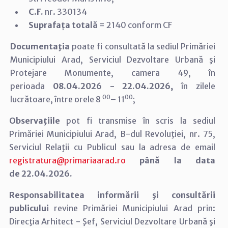
C.F.
nr. 330134
Suprafața totală
=
2140 conform CF
Documentaţia
poate fi consultată la sediul Primăriei
Municipiului Arad,
Serviciul Dezvoltare Urbană şi
Protejare Monumente, camera 49, în
perioada
08.04.2026
-
22.04.2026,
în zilele
00
00
lucrătoare, între orele 8
– 11
;
Observaţiile
pot fi transmise în scris la sediul
Primăriei Municipiului Arad, B-dul Revoluţiei, nr. 75,
Serviciul Relaţii cu Publicul sau la adresa de email
registratura@primariaarad.ro
până la data
de 22.04.2026.
Responsabilitatea informării şi consultării
publicului
revine Primăriei Municipiului Arad prin:
Direcţia Arhitect - Şef, Serviciul Dezvoltare Urbană şi