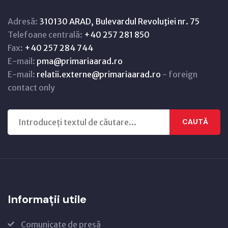
Adresă:
310130 ARAD, Bulevardul Revoluţiei nr. 75
Telefoane centrală:
+40 257 281 850
Fax:
+40 257 284 744
E-mail:
pma@primariaarad.ro
E-mail:
relatii.externe@primariaarad.ro
- foreign
contact only
CAUTĂ
Informații utile
Comunicate de presă