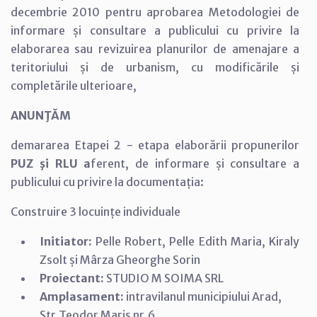
decembrie 2010 pentru aprobarea Metodologiei de
informare și consultare a publicului cu privire la
elaborarea sau revizuirea planurilor de amenajare a
teritoriului și de urbanism, cu modificările și
completările ulterioare,
ANUNŢĂM
demararea Etapei 2 - etapa elaborării propunerilor
PUZ şi RLU a
ferent, de informare și consultare a
publicului cu privire la documentația:
Construire 3 locuințe individuale
Initiator:
Pelle Robert, Pelle Edith Maria, Kiraly
Zsolt și Mârza Gheorghe Sorin
Proiectant:
STUDIO M SOIMA SRL
Amplasament:
intravilanul municipiului Arad,
Str.Teodor Maris nr.6,