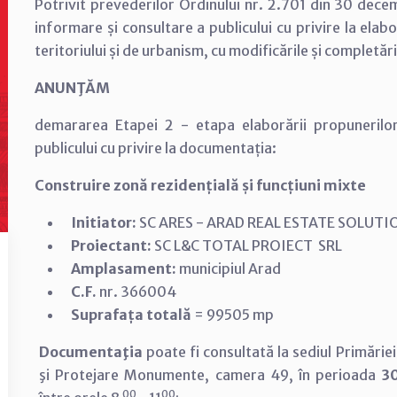
Potrivit prevederilor Ordinului nr. 2.701 din 30 de
informare și consultare a publicului cu privire la ela
teritoriului și de urbanism, cu modificările și completări
ANUNŢĂM
demararea Etapei 2 - etapa elaborării propuneril
publicului cu privire la documentația:
Construire zonă rezidențială și funcțiuni mixte
Initiator:
SC ARES - ARAD REAL ESTATE SOLUTI
Proiectant:
SC L&C TOTAL PROIECT SRL
Amplasament:
municipiul Arad
C.F.
nr. 366004
Suprafața totală
=
99505 mp
Documentaţia
poate fi consultată la sediul Primăriei
şi Protejare Monumente, camera 49, în perioada
3
00
00