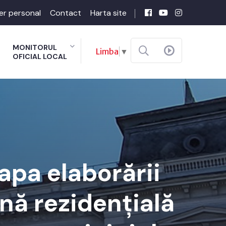
er personal
Contact
Harta site
MONITORUL
Limba
▼
OFICIAL LOCAL
apa elaborării
onă rezidențială