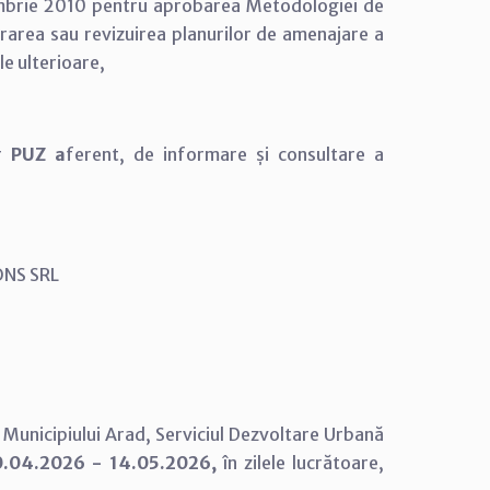
cembrie 2010 pentru aprobarea Metodologiei de
borarea sau revizuirea planurilor de amenajare a
le ulterioare,
or
PUZ a
ferent, de informare și consultare a
ONS SRL
 Municipiului Arad,
Serviciul Dezvoltare Urbană
0.04.2026 - 14.05.2026,
în zilele lucrătoare,