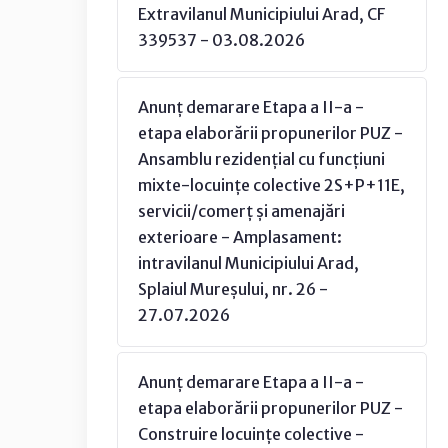
Extravilanul Municipiului Arad, CF
339537 - 03.08.2026
Anunț demarare Etapa a II-a -
etapa elaborării propunerilor PUZ -
Ansamblu rezidențial cu funcțiuni
mixte-locuințe colective 2S+P+11E,
servicii/comerț și amenajări
exterioare - Amplasament:
intravilanul Municipiului Arad,
Splaiul Mureșului, nr. 26 -
27.07.2026
Anunț demarare Etapa a II-a -
etapa elaborării propunerilor PUZ -
Construire locuințe colective -