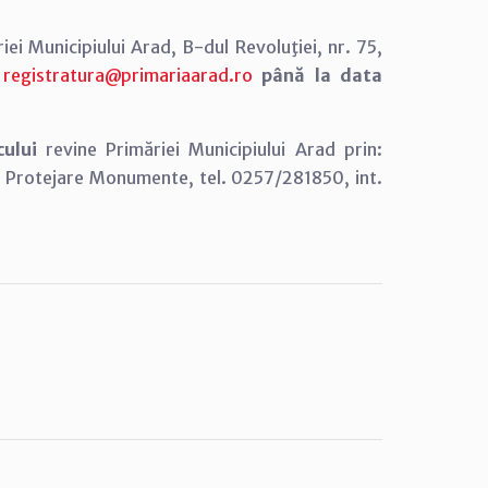
riei Municipiului Arad, B-dul Revoluţiei, nr. 75,
l
registratura@primariaarad.ro
până la data
icului
revine Primăriei Municipiului Arad prin:
şi Protejare Monumente, tel. 0257/281850, int.