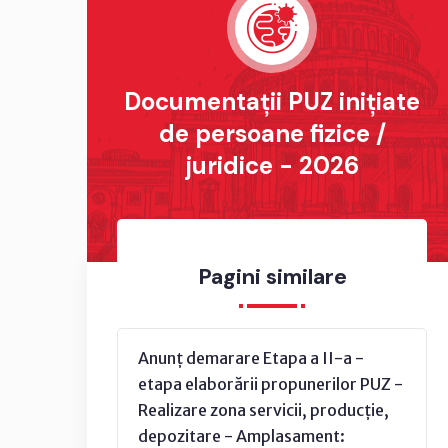
Documentații PUZ inițiate
de persoane fizice /
juridice - 2026
Pagini similare
Anunț demarare Etapa a II-a -
etapa elaborării propunerilor PUZ -
Realizare zona servicii, producție,
depozitare - Amplasament: