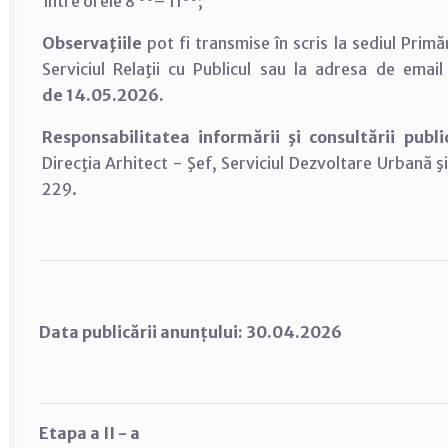
între orele 8
– 11
;
Observaţiile
pot fi transmise în scris la sediul Primă
Serviciul Relaţii cu Publicul sau la adresa de emai
de 14.05.2026.
Responsabilitatea informării şi consultării publ
Direcţia Arhitect - Şef, Serviciul Dezvoltare Urbană 
229.
Data publicării anunțului: 30.04.2026
Etapa a II - a