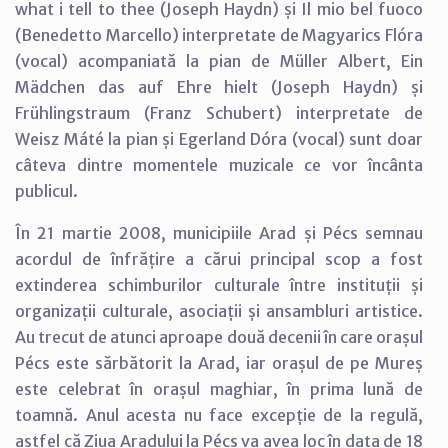
what i tell to thee (Joseph Haydn) și Il mio bel fuoco
(Benedetto Marcello) interpretate de Magyarics Flóra
(vocal) acompaniată la pian de Müller Albert, Ein
Mädchen das auf Ehre hielt (Joseph Haydn) și
Frühlingstraum (Franz Schubert) interpretate de
Weisz Máté la pian și Egerland Dóra (vocal) sunt doar
câteva dintre momentele muzicale ce vor încânta
publicul.
În 21 martie 2008, municipiile Arad și Pécs semnau
acordul de înfrățire a cărui principal scop a fost
extinderea schimburilor culturale între instituții și
organizații culturale, asociații și ansambluri artistice.
Au trecut de atunci aproape două decenii în care orașul
Pécs este sărbătorit la Arad, iar orașul de pe Mureș
este celebrat în orașul maghiar, în prima lună de
toamnă. Anul acesta nu face excepție de la regulă,
astfel că Ziua Aradului la Pécs va avea loc în data de 18