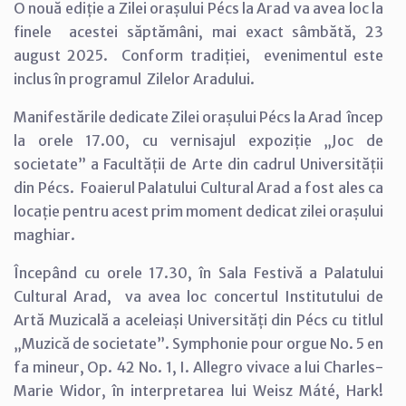
O nouă ediție a Zilei orașului Pécs la Arad va avea loc la
finele acestei săptămâni, mai exact sâmbătă, 23
august 2025. Conform tradiției, evenimentul este
inclus în programul Zilelor Aradului.
Manifestările dedicate Zilei orașului Pécs la Arad încep
la orele 17.00, cu vernisajul expoziție „Joc de
societate” a Facultății de Arte din cadrul Universității
din Pécs. Foaierul Palatului Cultural Arad a fost ales ca
locație pentru acest prim moment dedicat zilei orașului
maghiar.
Începând cu orele 17.30, în Sala Festivă a Palatului
Cultural Arad, va avea loc concertul Institutului de
Artă Muzicală a aceleiași Universități din Pécs cu titlul
„Muzică de societate”. Symphonie pour orgue No. 5 en
fa mineur, Op. 42 No. 1, I. Allegro vivace a lui Charles-
Marie Widor, în interpretarea lui Weisz Máté, Hark!