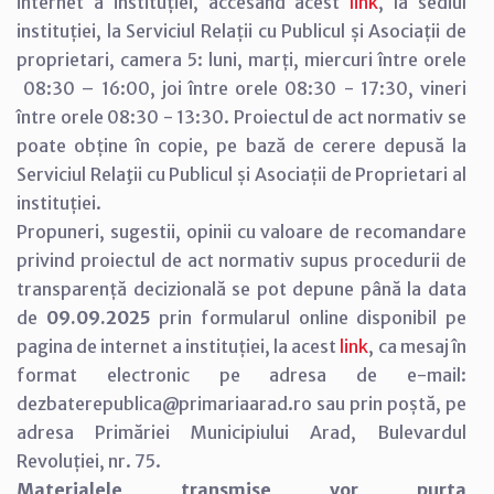
internet a instituției, accesând acest
link
, la sediul
instituției, la Serviciul Relații cu Publicul și Asociații de
proprietari, camera 5: luni, marți, miercuri între orele
08:30 – 16:00, joi între orele 08:30 - 17:30, vineri
între orele 08:30 - 13:30. Proiectul de act normativ se
poate obține în copie, pe bază de cerere depusă la
Serviciul Relaţii cu Publicul și Asociații de Proprietari al
instituției.
Propuneri, sugestii, opinii cu valoare de recomandare
privind proiectul de act normativ supus procedurii de
transparență decizională se pot depune până la data
de
09.09.2025
prin formularul online disponibil pe
pagina de internet a instituției, la acest
link
, ca mesaj în
format electronic pe adresa de e-mail:
dezbaterepublica@primariaarad.ro sau prin poștă, pe
adresa Primăriei Municipiului Arad, Bulevardul
Revoluției, nr. 75.
Materialele transmise vor purta