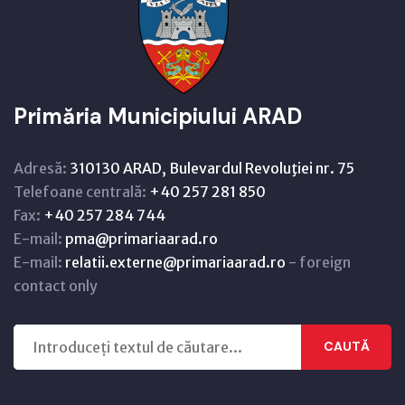
Primăria Municipiului ARAD
Adresă:
310130 ARAD, Bulevardul Revoluţiei nr. 75
Telefoane centrală:
+40 257 281 850
Fax:
+40 257 284 744
E-mail:
pma@primariaarad.ro
E-mail:
relatii.externe@primariaarad.ro
- foreign
contact only
CAUTĂ