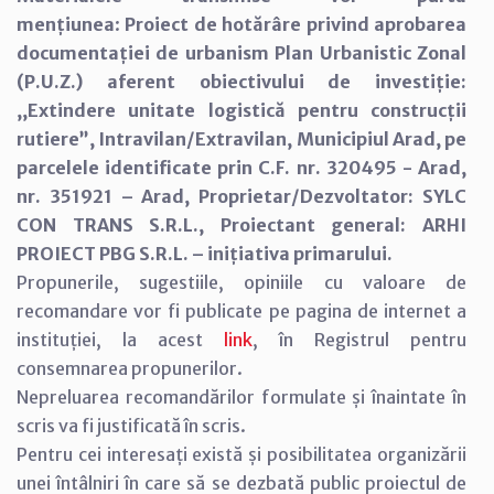
mențiunea
:
Proiect de hotărâre privind aprobarea
documentației de urbanism Plan Urbanistic Zonal
(P.U.Z.) aferent obiectivului de investiție:
,,Extindere unitate logistică pentru construcții
rutiere”, Intravilan/Extravilan, Municipiul Arad, pe
parcelele identificate prin C.F. nr. 320495 - Arad,
nr. 351921 – Arad, Proprietar/Dezvoltator: SYLC
CON TRANS S.R.L., Proiectant general: ARHI
PROIECT PBG S.R.L. – inițiativa primarului.
Propunerile, sugestiile, opiniile cu valoare de
recomandare vor fi publicate pe pagina de internet a
instituției, la acest
link
, în Registrul pentru
consemnarea propunerilor.
Nepreluarea recomandărilor formulate și înaintate în
scris va fi justificată în scris.
Pentru cei interesați există și posibilitatea organizării
unei întâlniri în care să se dezbată public proiectul de