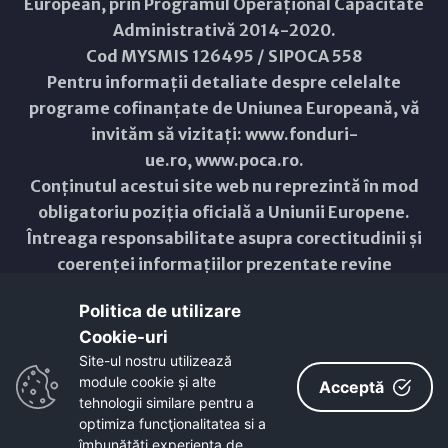
European, prin Programul Operațional Capacitate
Administrativă 2014-2020.
Cod MYSMIS 126495 / SIPOCA 558
Pentru informații detaliate despre celelalte
programe cofinanțate de Uniunea Europeană, vă
invităm să vizitați:
www.fonduri-
ue.ro
,
www.poca.ro
.
Conținutul acestui site web nu reprezintă în mod
obligatoriu poziția oficială a Uniunii Europene.
Întreaga responsabilitate asupra corectitudinii și
coerenței informațiilor prezentate revine
inițiatorilor site-ului web.
Politica de utilizare
Cookie-uri‎
Copyright © 2021 - 2026 -
Primăria Municipiului ARAD
Site-ul nostru utilizează
module cookie și alte
ResponsiveVoice
used under
Acceptă
Non-Commercial License
tehnologii similare pentru a
optimiza funcţionalitatea si a
îmbunătăţi experienţa de