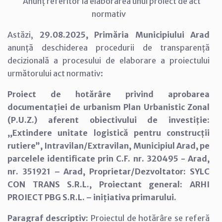
Anunț referitor la elaborarea unui proiect de act
normativ
Astăzi,
29.08.2025, Primăria Municipiului Arad
anunță deschiderea procedurii de transparență
decizională a procesului de elaborare a proiectului
următorului act normativ:
Proiect de hotărâre privind aprobarea
documentației de urbanism Plan Urbanistic Zonal
(P.U.Z.) aferent obiectivului de investiție:
,,Extindere unitate logistică pentru construcții
rutiere”, Intravilan/Extravilan, Municipiul Arad, pe
parcelele identificate prin C.F. nr. 320495 - Arad,
nr. 351921 – Arad, Proprietar/Dezvoltator: SYLC
CON TRANS S.R.L., Proiectant general: ARHI
PROIECT PBG S.R.L. – inițiativa primarului.
Paragraf descriptiv:
Proiectul de hotărâre se referă