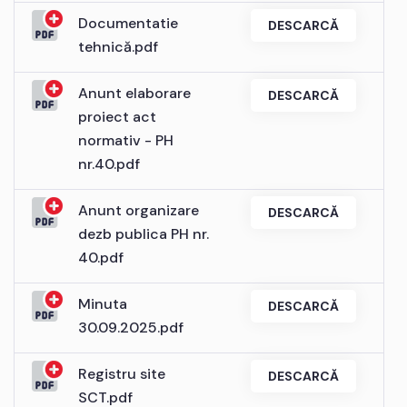
Documentatie
DESCARCĂ
tehnică.pdf
Anunt elaborare
DESCARCĂ
proiect act
normativ - PH
nr.40.pdf
Anunt organizare
DESCARCĂ
dezb publica PH nr.
40.pdf
Minuta
DESCARCĂ
30.09.2025.pdf
Registru site
DESCARCĂ
SCT.pdf