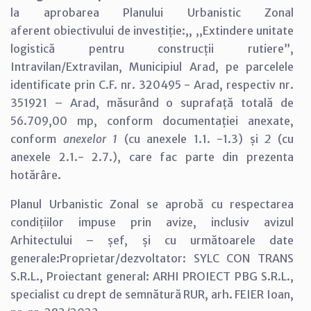
la aprobarea Planului Urbanistic Zonal
aferent obiectivului de investiție:,, ,,Extindere unitate
logistică pentru construcții rutiere”,
Intravilan/Extravilan, Municipiul Arad, pe parcelele
identificate prin C.F. nr. 320495 - Arad, respectiv nr.
351921 – Arad, măsurând o suprafață totală de
56.709,00 mp, conform documentației anexate,
conform
anexelor 1
(cu anexele 1.1. -1.3) și
2
(cu
anexele 2.1.- 2.7.), care fac parte din prezenta
hotărâre.
Planul Urbanistic Zonal se aprobă cu respectarea
condițiilor impuse prin avize, inclusiv avizul
Arhitectului – șef, și cu următoarele date
generale:Proprietar/dezvoltator: SYLC CON TRANS
S.R.L., Proiectant general: ARHI PROIECT PBG S.R.L.,
specialist cu drept de semnătură RUR, arh. FEIER Ioan,