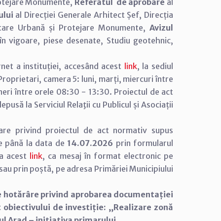
Protejare Monumente,
Referatul de aprobare
al
ului
al Direcției Generale Arhitect Șef, Direcția
oltare Urbană și Protejare Monumente,
Avizul
 în vigoare, piese desenate, Studiu geotehnic,
net a instituției, accesând acest
link
, la sediul
e Proprietari, camera 5: luni, marți, miercuri între
neri între orele 08:30 - 13:30. Proiectul de act
usă la Serviciul Relaţii cu Publicul și Asociații
are privind proiectul de act normativ supus
e până la data de
14.07.2026
prin formularul
 la acest
link
, ca mesaj în format electronic pe
u prin poștă, pe adresa Primăriei Municipiului
e hotărâre privind aprobarea documentației
obiectivului de investiție: ,,Realizare zonă
ul Arad – inițiativa primarului.