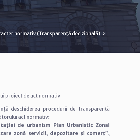
racter normativ (Transparenţă decizională)
ui proiect de act normativ
unță deschiderea procedurii de transparență
ătorului act normativ:
tației de urbanism Plan Urbanistic Zonal
lizare zonă servicii, depozitare și comerț”,