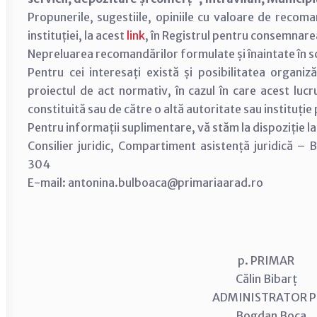
Propunerile, sugestiile, opiniile cu valoare de recom
instituției, la acest
link
, în Registrul pentru consemnar
Nepreluarea recomandărilor formulate și înaintate în scri
Pentru cei interesați există și posibilitatea organiză
proiectul de act normativ, în cazul în care acest lucr
constituită sau de către o altă autoritate sau instituție
Pentru informații suplimentare, vă stăm la dispoziție 
Consilier juridic, Compartiment asistență juridică –
304
E-mail: antonina.bulboaca@primariaarad.ro
p. PRIMAR
Călin Bibarț
ADMINISTRATOR
Bogdan Boca