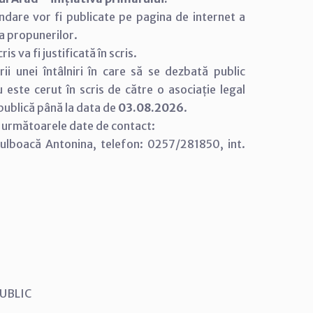
andare vor fi publicate pe pagina de internet a
ea propunerilor.
s va fi justificată în scris.
rii unei întâlniri în care să se dezbată public
u este cerut în scris de către o asociație legal
 publică până la data de
03.08.2026
.
la următoarele date de contact:
 Bulboacă Antonina, telefon: 0257/281850, int.
 PUBLIC