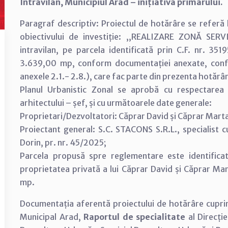
Intravilan, Municipiul Arad – inițiativa primarului.
Paragraf descriptiv: Proiectul de hotărâre se referă 
obiectivului de investiție: ,,REALIZARE ZONĂ SE
intravilan, pe parcela identificată prin C.F. nr. 3
3.639,00 mp, conform documentației anexate, confor
anexele 2.1.- 2.8.), care fac parte din prezenta hotărâ
Planul Urbanistic Zonal se aprobă cu respectarea co
arhitectului – șef, și cu următoarele date generale:
Proprietari/Dezvoltatori: Căprar David și Căprar Mart
Proiectant general: S.C. STACONS S.R.L., specialist
Dorin, pr. nr. 45/2025;
Parcela propusă spre reglementare este identificat
proprietatea privată a lui Căprar David și Căprar M
mp.
Documentația aferentă proiectului de hotărâre cupr
Municipal Arad,
Raportul de specialitate
al Direcție