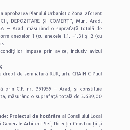
la aprobarea Planului Urbanistic Zonal aferent
RVICII, DEPOZITARE ȘI COMERȚ”, Mun. Arad,
51955 – Arad, măsurând o suprafață totală de
m anexelor 1 (cu anexele 1.1. -1.3) și 2 (cu
re.
ndițiilor impuse prin avize, inclusiv avizul
a;
 cu drept de semnătură RUR, arh. CRAINIC Paul
ă prin C.F. nr. 351955 – Arad, şi constituie
arta, măsurând o suprafață totală de 3.639,00
inde:
Proiectul de hotărâre
al Consiliului Local
i Generale Arhitect Șef, Direcția Construcții și