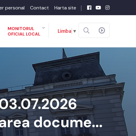
er personal
Contact
Harta site
MONITORUL
Limba
▼
OFICIAL LOCAL
 03.07.2026
barea docume...