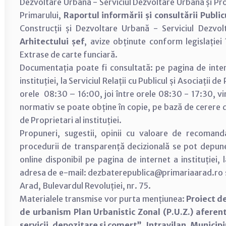
Dezvoltare Urbană - Serviciul Dezvoltare Urbană și 
Primarului,
Raportul informării și consultării Public
Construcții și Dezvoltare Urbană - Serviciul Dezv
Arhitectului șef
, avize obținute conform legislației
Extrase de carte funciară.
Documentația poate fi consultată: pe pagina de inter
instituției, la Serviciul Relații cu Publicul și Asociații d
orele 08:30 – 16:00, joi între orele 08:30 - 17:30, vi
normativ se poate obține în copie, pe bază de cerere dep
de Proprietari al instituției.
Propuneri, sugestii, opinii cu valoare de recomand
procedurii de transparență decizională se pot depun
online disponibil pe pagina de internet a instituției,
adresa de e-mail: dezbaterepublica@primariaarad.ro sa
Arad, Bulevardul Revoluției, nr. 75.
Materialele transmise vor purta mențiunea:
Proiect d
de urbanism Plan Urbanistic Zonal (P.U.Z.) aferent 
servicii, depozitare și comerț”, Intravilan, Municipi