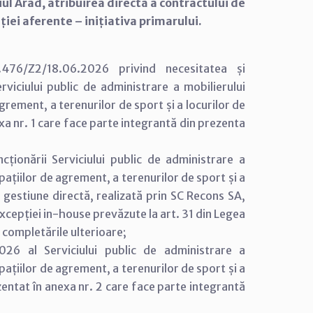
piul Arad, atribuirea directă a contractului de
iei aferente – inițiativa primarului.
:
476/Z2/18.06.2026 privind necesitatea și
Serviciului public de administrare a mobilierului
agrement, a terenurilor de sport și a locurilor de
exa nr. 1 care face parte integrantă din prezenta
uncționării Serviciului public de administrare a
spațiilor de agrement, a terenurilor de sport și a
n gestiune directă, realizată prin SC Recons SA,
excepției in-house prevăzute la art. 31 din Legea
i completările ulterioare;
26 al Serviciului public de administrare a
spațiilor de agrement, a terenurilor de sport și a
ezentat în anexa nr. 2 care face parte integrantă