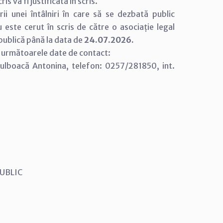
s va fi justificată în scris.
rii unei întâlniri în care să se dezbată public
u este cerut în scris de către o asociație legal
 publică până la data de
24.07.2026.
la următoarele date de contact:
 Bulboacă Antonina, telefon: 0257/281850, int.
 PUBLIC