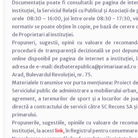
Documentația poate fi consultată: pe pagina de inter
instituției, la Serviciul Relații cu Publicul și Asociații d
orele 08:30 – 16:00, joi între orele 08:30 - 17:30, vi
normativ se poate obține în copie, pe bază de cerere dep
de Proprietari al instituției.
Propuneri, sugestii, opinii cu valoare de recomand
procedurii de transparență decizională se pot depun
online disponibil pe pagina de internet a instituției,
adresa de e-mail: dezbaterepublica@primariaarad.ro sa
Arad, Bulevardul Revoluției, nr. 75.
Materialele transmise vor purta mențiunea: Proiect de
Serviciului public de administrare a mobilierului urban, 
agrement, a terenurilor de sport și a locurilor de joa
directă a contractului de servicii către SC Recons SA 
primarului.
Propunerile, sugestiile, opiniile cu valoare de recom
instituției, la acest
link
, în Registrul pentru consemnar