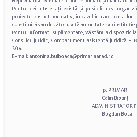
Nepreluarea recomandărilor formulate și înaintate în scri
Pentru cei interesați există și posibilitatea organiză
proiectul de act normativ, în cazul în care acest lucr
constituită sau de către o altă autoritate sau instituție
Pentru informații suplimentare, vă stăm la dispoziție 
Consilier juridic, Compartiment asistență juridică –
304
E-mail: antonina.bulboaca@primariaarad.ro
p. PRIMAR
Călin Bibarț
ADMINISTRATOR
Bogdan Boca