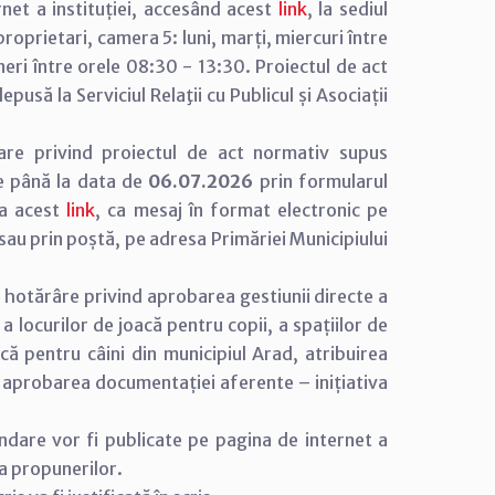
net a instituției, accesând acest
link
, la sediul
e proprietari, camera 5: luni, marți, miercuri între
neri între orele 08:30 - 13:30. Proiectul de act
usă la Serviciul Relaţii cu Publicul și Asociații
are privind proiectul de act normativ supus
e până la data de
06.07.2026
prin formularul
 la acest
link
, ca mesaj în format electronic pe
u prin poștă, pe adresa Primăriei Municipiului
 hotărâre privind aprobarea gestiunii directe a
a locurilor de joacă pentru copii, a spațiilor de
că pentru câini din municipiul Arad, atribuirea
și aprobarea documentației aferente – inițiativa
andare vor fi publicate pe pagina de internet a
ea propunerilor.