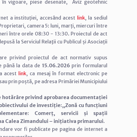
i în vigoare, piese desenate, Aviz geotehnic
net a instituției, accesând acest
link
, la sediul
e Proprietari, camera 5: luni, marți, miercuri între
neri între orele 08:30 - 13:30. Proiectul de act
usă la Serviciul Relaţii cu Publicul și Asociații
are privind proiectul de act normativ supus
ne până la data de
15.06.2026
prin formularul
 la acest
link
, ca mesaj în format electronic pe
u prin poștă, pe adresa Primăriei Municipiului
e hotărâre privind aprobarea documentației
biectivului de investiție:,,Zonă cu funcțiuni
lementare: Comerț, servicii și spații
a Calea Zimandului – inițiativa primarului.
andare vor fi publicate pe pagina de internet a