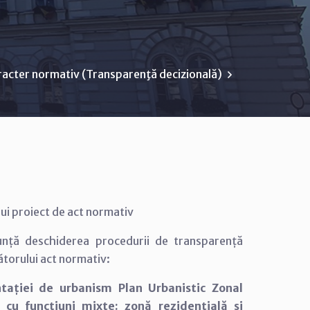
racter normativ (Transparenţă decizională)
ui proiect de act normativ
nunță deschiderea procedurii de transparență
ătorului act normativ:
tației de urbanism Plan Urbanistic Zonal
nă cu funcțiuni mixte: zonă rezidențială și