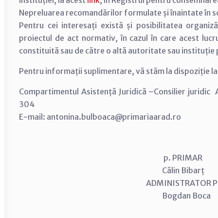
instituției, la acest
link
, în Registrul pentru consemnar
Nepreluarea recomandărilor formulate și înaintate în scri
Pentru cei interesați există și posibilitatea organiză
proiectul de act normativ, în cazul în care acest lucr
constituită sau de către o altă autoritate sau instituție
Pentru informații suplimentare, vă stăm la dispoziție 
Compartimentul Asistență Juridică –Consilier juridic
304
E-mail: antonina.bulboaca@primariaarad.ro
p. PRIMAR
Călin Bibarț
ADMINISTRATOR
Bogdan Boca