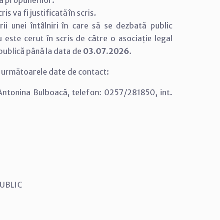
ea propunerilor.
s va fi justificată în scris.
rii unei întâlniri în care să se dezbată public
u este cerut în scris de către o asociație legal
 publică până la data de
03.07.2026
.
la următoarele date de contact:
 Antonina Bulboacă, telefon: 0257/281850, int.
 PUBLIC