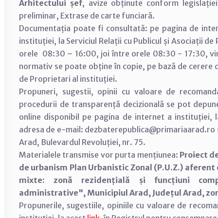
Arhitectului șef
, avize obținute conform legislație
preliminar, Extrase de carte funciară.
Documentația poate fi consultată: pe pagina de inter
instituției, la Serviciul Relații cu Publicul și Asociații d
orele 08:30 – 16:00, joi între orele 08:30 - 17:30, vi
normativ se poate obține în copie, pe bază de cerere dep
de Proprietari al instituției.
Propuneri, sugestii, opinii cu valoare de recomand
procedurii de transparență decizională se pot depu
online disponibil pe pagina de internet a instituției,
adresa de e-mail: dezbaterepublica@primariaarad.ro sa
Arad, Bulevardul Revoluției, nr. 75.
Materialele transmise vor purta mențiunea:
Proiect d
de urbanism Plan Urbanistic Zonal (P.U.Z.) aferent o
mixte: zonă rezidențială și funcțiuni comp
administrative", Municipiul Arad, Județul Arad, zon
Propunerile, sugestiile, opiniile cu valoare de recom