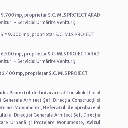
S = 19.700 mp, proprietar S.C. MLS PROIECT ARAD
nituri – Serviciul Urmărire Venituri;
an, S = 9.000 mp, proprietar S.C. MLS PROIECT
S = 16.500 mp, proprietar S.C. MLS PROIECT ARAD
nituri – Serviciul Urmărire Venituri;
S = 36.400 mp, proprietar S.C. MLS PROIECT
inde:
Proiectul de hotărâre
al Consiliului Local
i Generale Arhitect Șef, Direcția Construcții și
rotejare Monumente,
Referatul de aprobare
al
ului
al Direcției Generale Arhitect Șef, Direcția
oltare Urbană și Protejare Monumente,
Avizul