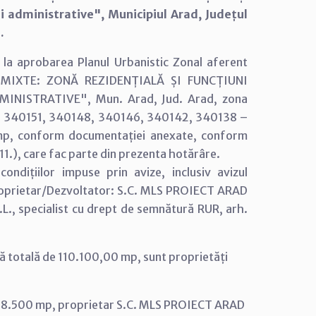
i administrative", Municipiul Arad, Județul
.
 la aprobarea Planul Urbanistic Zonal aferent
NI MIXTE: ZONĂ REZIDENȚIALĂ ȘI FUNCȚIUNI
INISTRATIVE", Mun. Arad, Jud. Arad, zona
. nr. 340151, 340148, 340146, 340142, 340138 –
mp, conform documentației anexate, conform
2.11.), care fac parte din prezenta hotărâre.
ndițiilor impuse prin avize, inclusiv avizul
 Proprietar/Dezvoltator: S.C. MLS PROIECT ARAD
L., specialist cu drept de semnătură RUR, arh.
ă totală de 110.100,00 mp, sunt proprietăți
S = 28.500 mp, proprietar S.C. MLS PROIECT ARAD