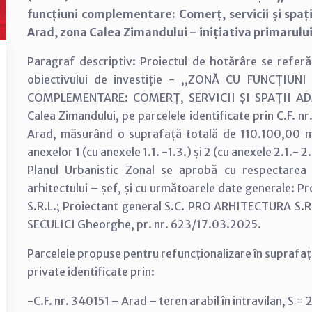
funcțiuni complementare: Comerț, servicii și spați
Arad, zona Calea Zimandului – inițiativa primarului
Paragraf descriptiv: Proiectul de hotărâre se referă
obiectivului de investiție - ,,ZONĂ CU FUNCȚIU
COMPLEMENTARE: COMERȚ, SERVICII ȘI SPAȚII ADM
Calea Zimandului, pe parcelele identificate prin C.F
Arad, măsurând o suprafață totală de 110.100,00 
anexelor 1 (cu anexele 1.1. -1.3.) și 2 (cu anexele 2.1.- 
Planul Urbanistic Zonal se aprobă cu respectarea co
arhitectului – șef, și cu următoarele date generale:
S.R.L.; Proiectant general S.C. PRO ARHITECTURA S.R.
SECULICI Gheorghe, pr. nr. 623/17.03.2025.
Parcelele propuse pentru refuncționalizare în suprafaț
private identificate prin:
-C.F. nr. 340151 – Arad – teren arabil în intravilan, 