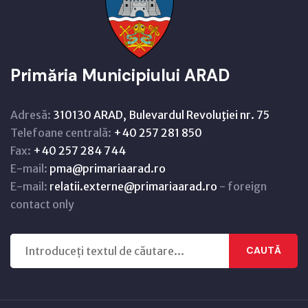
Primăria Municipiului ARAD
Adresă:
310130 ARAD, Bulevardul Revoluţiei nr. 75
Telefoane centrală:
+40 257 281 850
Fax:
+40 257 284 744
E-mail:
pma@primariaarad.ro
E-mail:
relatii.externe@primariaarad.ro
- foreign
contact only
CAUTĂ