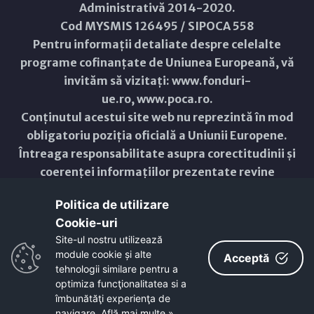
Administrativă 2014-2020.
Cod MYSMIS 126495 / SIPOCA 558
Pentru informații detaliate despre celelalte
programe cofinanțate de Uniunea Europeană, vă
invităm să vizitați:
www.fonduri-
ue.ro
,
www.poca.ro
.
Conținutul acestui site web nu reprezintă în mod
obligatoriu poziția oficială a Uniunii Europene.
Întreaga responsabilitate asupra corectitudinii și
coerenței informațiilor prezentate revine
inițiatorilor site-ului web.
Politica de utilizare
Cookie-uri‎
Copyright © 2021 - 2026 -
Primăria Municipiului ARAD
Site-ul nostru utilizează
module cookie și alte
Acceptă
ResponsiveVoice
used under
Non-Commercial License
tehnologii similare pentru a
optimiza funcţionalitatea si a
îmbunătăţi experienţa de
navigare.
Află mai multe »