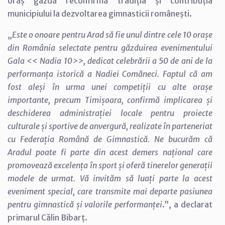
oraș gazdă reconfirmă tradiția și contribuția
municipiului la dezvoltarea gimnasticii românești.
„
Este o onoare pentru Arad să fie unul dintre cele 10 orașe
din România selectate pentru găzduirea evenimentului
Gala << Nadia 10>>, dedicat celebrării a 50 de ani de la
performanța istorică a Nadiei Comăneci. Faptul că am
fost aleși în urma unei competiții cu alte orașe
importante, precum Timișoara, confirmă implicarea și
deschiderea administrației locale pentru proiecte
culturale și sportive de anvergură, realizate în parteneriat
cu Federația Română de Gimnastică. Ne bucurăm că
Aradul poate fi parte din acest demers național care
promovează excelența în sport și oferă tinerelor generații
modele de urmat. Vă invităm să luați parte la acest
eveniment special, care transmite mai departe pasiunea
pentru gimnastică și valorile performanței
.”, a declarat
primarul Călin Bibarț.