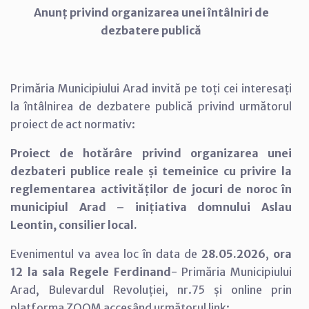
Anunț privind organizarea unei întâlniri de
dezbatere publică
Primăria Municipiului Arad invită pe toți cei interesați
la întâlnirea de dezbatere publică privind următorul
proiect de act normativ:
Proiect de hotărâre privind organizarea unei
dezbateri publice reale și temeinice cu privire la
reglementarea activităților de jocuri de noroc în
municipiul Arad – inițiativa domnului Aslau
Leontin, consilier local.
Evenimentul va avea loc în data de
28.05.2026
,
ora
12 la sala Regele Ferdinand
- Primăria Municipiului
Arad, Bulevardul Revoluției, nr.75 și online prin
platforma ZOOM accesând următorul link: