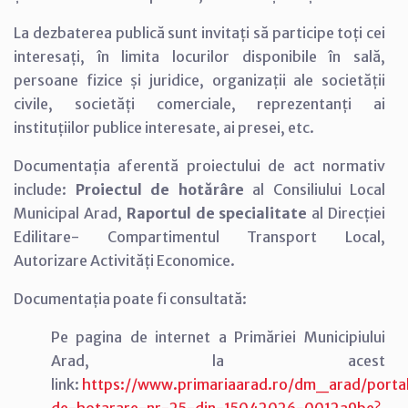
La dezbaterea publică sunt invitați să participe toți cei
interesați, în limita locurilor disponibile în sală,
persoane fizice și juridice, organizații ale societății
civile, societăți comerciale, reprezentanți ai
instituțiilor publice interesate, ai presei, etc.
Documentația aferentă proiectului de act normativ
include:
Proiectul de hotărâre
al Consiliului Local
Municipal Arad,
Raportul de specialitate
al Direcției
Edilitare- Compartimentul Transport Local,
Autorizare Activități Economice.
Documentația poate fi consultată:
Pe pagina de internet a Primăriei Municipiului
Arad, la acest
link:
https://www.primariaarad.ro/dm_arad/portal
de-hotarare-nr-25-din-15042026-0012a9be?