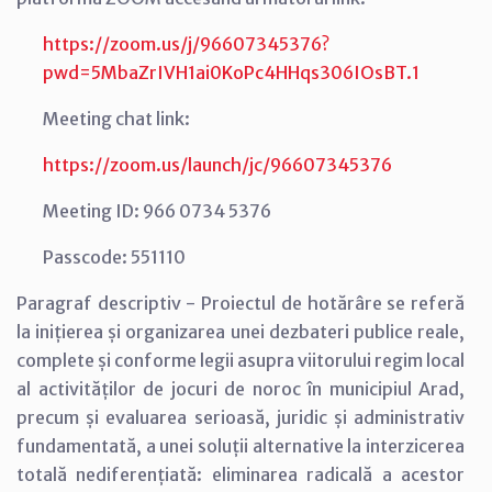
https://zoom.us/j/96607345376?
pwd=5MbaZrIVH1ai0KoPc4HHqs306IOsBT.1
Meeting chat link:
https://zoom.us/launch/jc/96607345376
Meeting ID: 966 0734 5376
Passcode: 551110
Paragraf descriptiv - Proiectul de hotărâre se referă
la
inițierea și organizarea unei dezbateri publice reale,
complete și conforme legii asupra viitorului regim local
al activităților de jocuri de noroc în municipiul Arad,
precum și evaluarea serioasă, juridic și administrativ
fundamentată, a unei soluții alternative la interzicerea
totală nediferențiată: eliminarea radicală a acestor