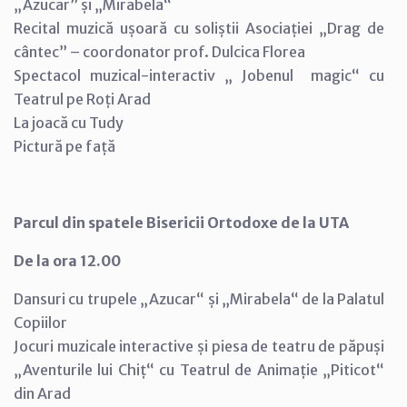
„Azucar” și „Mirabela“
Recital muzică ușoară cu soliștii Asociației „Drag de
cântec” – coordonator prof. Dulcica Florea
Spectacol muzical-interactiv „ Jobenul magic“ cu
Teatrul pe Roți Arad
La joacă cu Tudy
Pictură pe față
Parcul din spatele Bisericii Ortodoxe de la UTA
De la ora 12.00
Dansuri cu trupele „Azucar“ și „Mirabela“ de la Palatul
Copiilor
Jocuri muzicale interactive și piesa de teatru de păpuși
„Aventurile lui Chiț“ cu Teatrul de Animație „Piticot“
din Arad