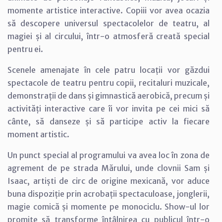
momente artistice interactive. Copiii vor avea ocazia
să descopere universul spectacolelor de teatru, al
magiei și al circului, într-o atmosferă creată special
pentru ei.
Scenele amenajate în cele patru locații vor găzdui
spectacole de teatru pentru copii, recitaluri muzicale,
demonstrații de dans și gimnastică aerobică, precum și
activități interactive care îi vor invita pe cei mici să
cânte, să danseze și să participe activ la fiecare
moment artistic.
Un punct special al programului va avea loc în zona de
agrement de pe strada Mărului, unde clovnii Sam și
Isaac, artiști de circ de origine mexicană, vor aduce
buna dispoziție prin acrobații spectaculoase, jonglerii,
magie comică și momente pe monociclu. Show-ul lor
promite să transforme întâlnirea cu publicul într-o