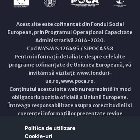
Acest site este cofinanțat din Fondul Social
European, prin Programul Operațional Capacitate
Administrativă 2014-2020.
Cod MYSMIS 126495 / SIPOCA 558
Pentru informații detaliate despre celelalte
programe cofinanțate de Uniunea Europeană, vă
invităm să vizitați:
www.fonduri-
ue.ro
,
www.poca.ro
.
Conținutul acestui site web nu reprezintă în mod
obligatoriu poziția oficială a Uniunii Europene.
Întreaga responsabilitate asupra corectitudinii și
coerenței informațiilor prezentate revine
inițiatorilor site-ului web.
Politica de utilizare
Cookie-uri‎
Copyright © 2021 - 2026 -
Primăria Municipiului ARAD